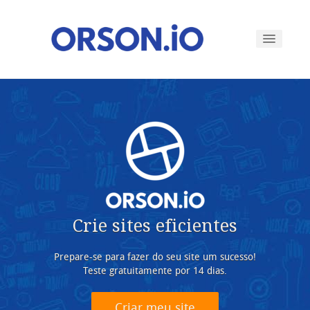
Por quê?
Recursos
Planos
Crie sites eficientes
Login
Prepare-se para fazer do seu site um sucesso!
Iniciar o período de testes gratuito
Teste gratuitamente por 14 dias.
Criar meu site